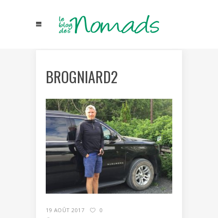
BROGNIARD2
19 AOÛT 2017
0