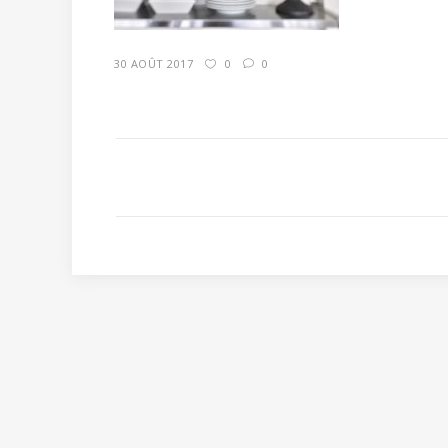
30 AOÛT 2017
0
0